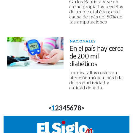
Carlos Bautista vive en
carne propia las secuelas
de un pie diabético; esto
causa de más del 50% de
las amputaciones
NACIONALES
En el país hay cerca
de 200 mil
diabéticos
Implica altos costos en
atención médica, pérdida
de productividad y
calidad de vida.
<
1
2
3
4
5
6
7
8
>