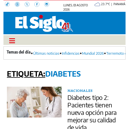
23.7°C | PANAMÁ
LUNES, 03 AGOSTO
2026
Últimas noticias
Infidencias
Mundial 2026
Terremoto en
DIABETES
NACIONALES
Diabetes tipo 2:
Pacientes tienen
nueva opción para
mejorar su calidad
de vida