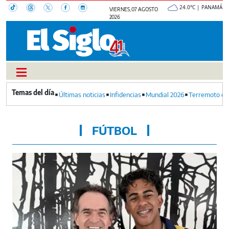
24.0°C | PANAMÁ
VIERNES, 07 AGOSTO
2026
Últimas noticias
Infidencias
Mundial 2026
Terremoto en
FÚTBOL