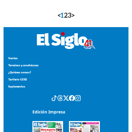
<
1
2
3
>
Ventas
Terminos y condiciones
¿Quiénes somos?
Tarifario GESE
Suplementos
Edición Impresa