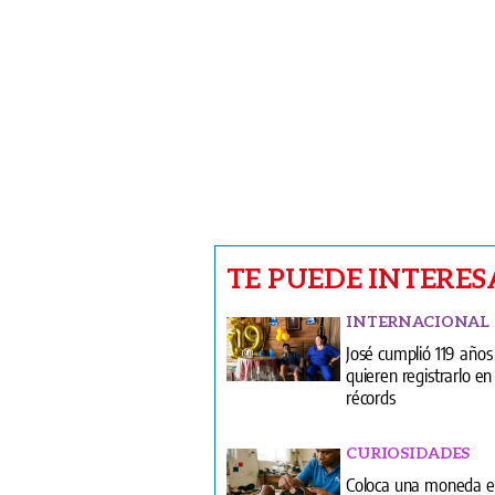
TE PUEDE INTERES
INTERNACIONAL
José cumplió 119 años
quieren registrarlo en 
récords
CURIOSIDADES
Coloca una moneda e