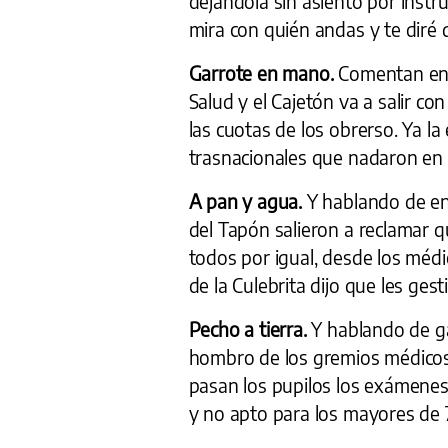
dejándola sin asiento por instru
mira con quién andas y te diré 
Garrote en mano.
Comentan en l
Salud y el Cajetón va a salir c
las cuotas de los obrerso. Ya l
trasnacionales que nadaron en b
A pan y agua.
Y hablando de ent
del Tapón salieron a reclamar q
todos por igual, desde los médic
de la Culebrita dijo que les ges
Pecho a tierra.
Y hablando de gale
hombro de los gremios médicos 
pasan los pupilos los exámenes
y no apto para los mayores de 7