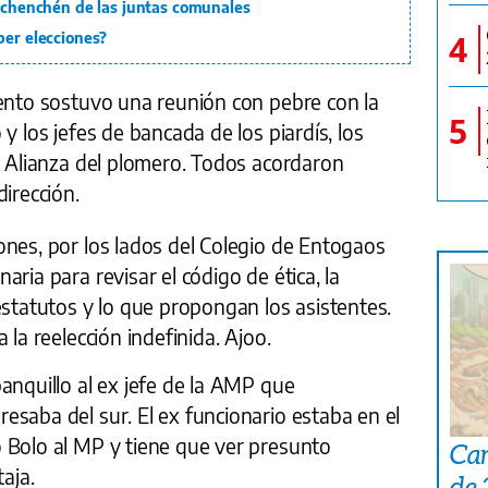
l chenchén de las juntas comunales
4
ber elecciones?
nto sostuvo una reunión con pebre con la
5
y los jefes de bancada de los piardís, los
a Alianza del plomero. Todos acordaron
irección.
nes, por los lados del Colegio de Entogaos
ria para revisar el código de ética, la
estatutos y lo que propongan los asistentes.
 la reelección indefinida. Ajoo.
anquillo al ex jefe de la AMP que
saba del sur. El ex funcionario estaba en el
 Bolo al MP y tiene que ver presunto
Car
taja.
de