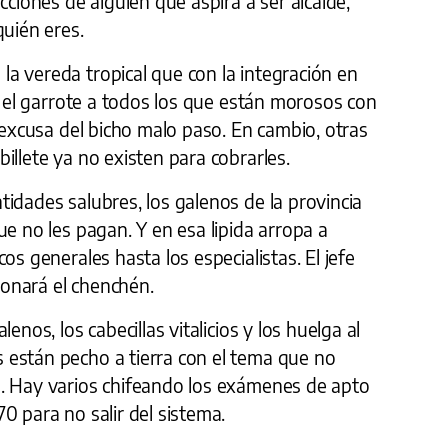
cciones de alguien que aspira a ser alcalde,
quién eres.
a vereda tropical que con la integración en
on el garrote a todos los que están morosos con
a excusa del bicho malo paso. En cambio, otras
illete ya no existen para cobrarles.
idades salubres, los galenos de la provincia
ue no les pagan. Y en esa lipida arropa a
os generales hasta los especialistas. El jefe
tionará el chenchén.
nos, los cabecillas vitalicios y los huelga al
están pecho a tierra con el tema que no
. Hay varios chifeando los exámenes de apto
0 para no salir del sistema.