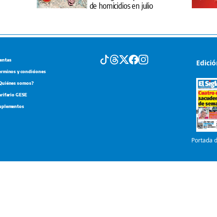
de homicidios en julio
entas
Edici
erminos y condiciones
Quiénes somos?
arifario GESE
uplementos
Portada d