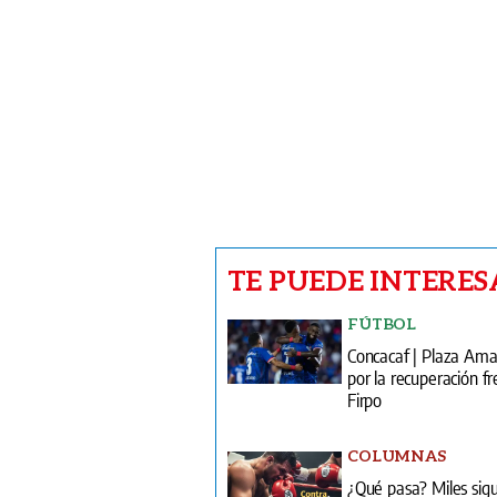
TE PUEDE INTERES
FÚTBOL
Concacaf | Plaza Am
por la recuperación fr
Firpo
COLUMNAS
¿Qué pasa? Miles sig