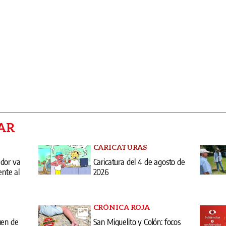
AR
CARICATURAS
ador va
Caricatura del 4 de agosto de
ente al
2026
CRÓNICA ROJA
uen de
San Miguelito y Colón: focos