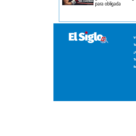
para obligada
V
T
¿
T
S