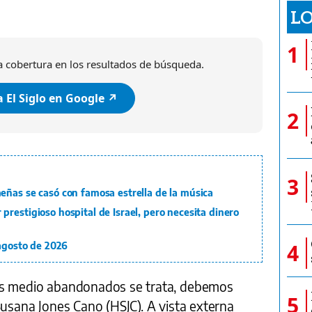
LO
1
 cobertura en los resultados de búsqueda.
 El Siglo en Google ↗️
2
3
eñas se casó con famosa estrella de la música
restigioso hospital de Israel, pero necesita dinero
4
 agosto de 2026
os medio abandonados se trata, debemos
5
Susana Jones Cano (HSJC). A vista externa