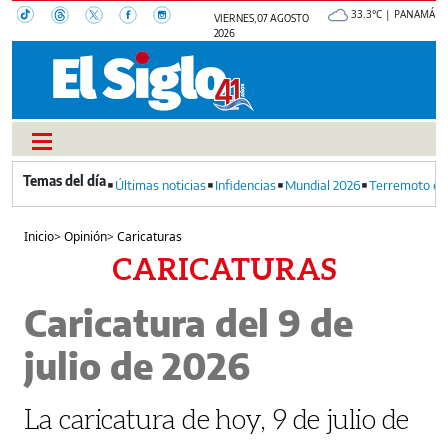
33.3°C | PANAMÁ
VIERNES, 07 AGOSTO
2026
Últimas noticias
Infidencias
Mundial 2026
Terremoto en
Inicio
>
Opinión
>
Caricaturas
CARICATURAS
Caricatura del 9 de
julio de 2026
La caricatura de hoy, 9 de julio de