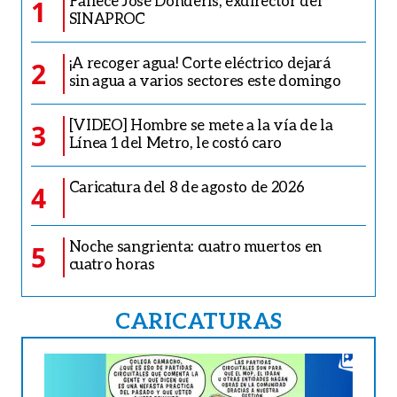
Fallece José Donderis, exdirector del
1
SINAPROC
¡A recoger agua! Corte eléctrico dejará
2
sin agua a varios sectores este domingo
[VIDEO] Hombre se mete a la vía de la
3
Línea 1 del Metro, le costó caro
Caricatura del 8 de agosto de 2026
4
Noche sangrienta: cuatro muertos en
5
cuatro horas
CARICATURAS