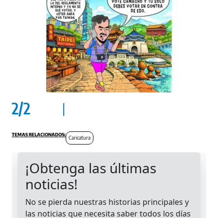
2
/
2
Caricatura