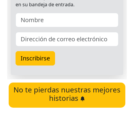
No te pierdas nuestras mejores
historias