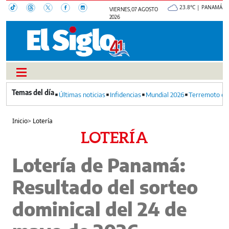
23.8°C | PANAMÁ
VIERNES, 07 AGOSTO
2026
Últimas noticias
Infidencias
Mundial 2026
Terremoto en
Inicio
>
Lotería
LOTERÍA
Lotería de Panamá:
Resultado del sorteo
dominical del 24 de