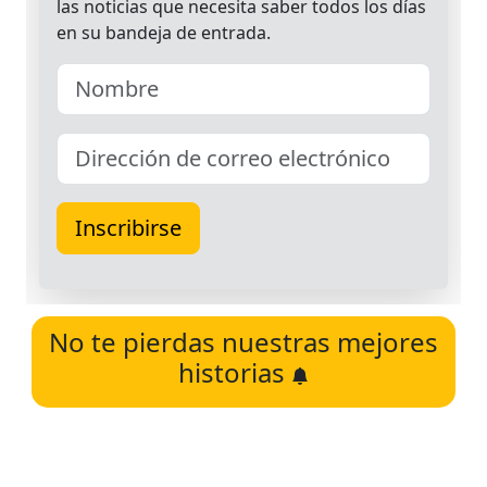
No te pierdas nuestras mejores
historias