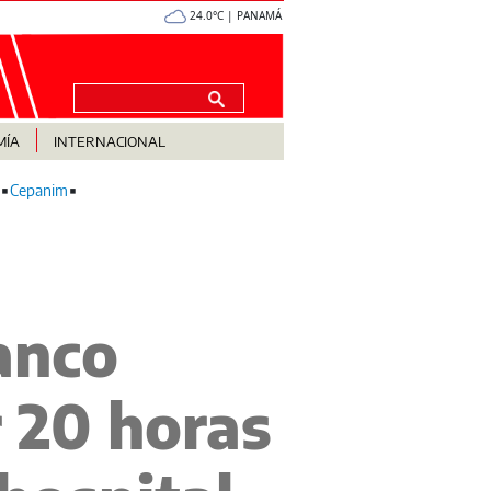
24.0°C | PANAMÁ
MÍA
INTERNACIONAL
Cepanim
anco
r 20 horas