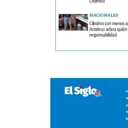
Chorrera
NACIONALES
Cilindros con menos c
Acodeco aclara quién
responsabilidad
V
T
¿
T
S