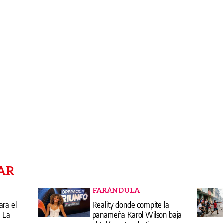
AR
FARÁNDULA
ara el
Reality donde compite la
n La
panameña Karol Wilson baja