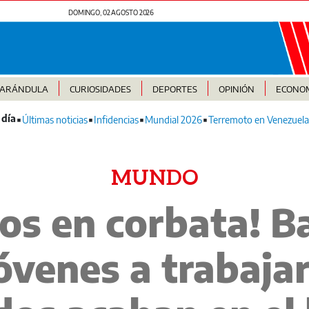
DOMINGO, 02 AGOSTO 2026
FARÁNDULA
CURIOSIDADES
DEPORTES
OPINIÓN
ECONO
Últimas noticias
Infidencias
Mundial 2026
Terremoto en Venezuela
MUNDO
os en corbata! B
jóvenes a trabaja