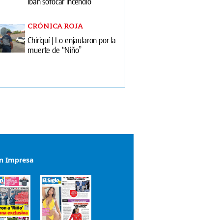
iban sofocar incendio
CRÓNICA ROJA
Chiriquí | Lo enjaularon por la
muerte de “Niño”
ón Impresa
el impreso del 2 de agosto de 2026