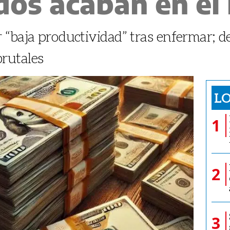
 dos acaban en el
 “baja productividad” tras enfermar; 
rutales
LO
1
2
3