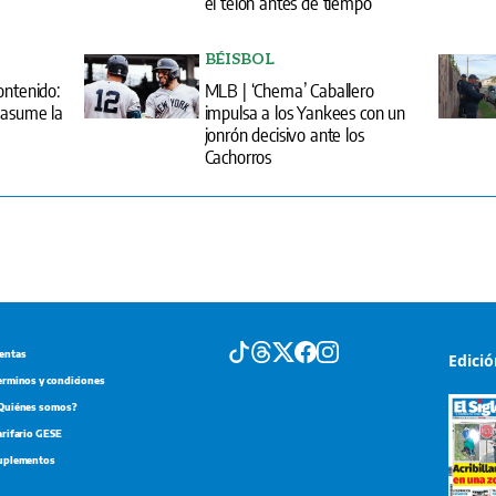
el telón antes de tiempo
BÉISBOL
ontenido:
MLB | ‘Chema’ Caballero
 asume la
impulsa a los Yankees con un
jonrón decisivo ante los
Cachorros
entas
Edici
erminos y condiciones
Quiénes somos?
arifario GESE
uplementos
Portada d