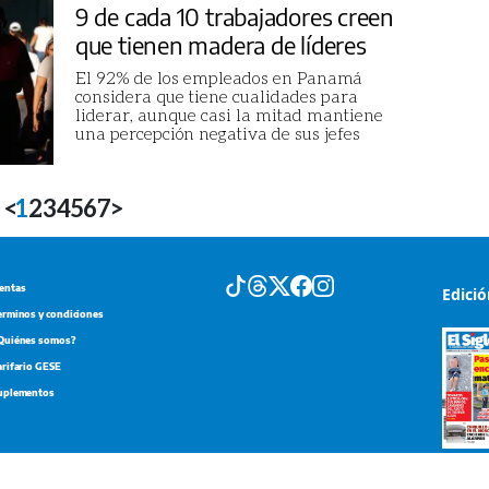
9 de cada 10 trabajadores creen
que tienen madera de líderes
El 92% de los empleados en Panamá
considera que tiene cualidades para
liderar, aunque casi la mitad mantiene
una percepción negativa de sus jefes
<
1
2
3
4
5
6
7
>
entas
Edici
erminos y condiciones
Quiénes somos?
arifario GESE
uplementos
Portada d