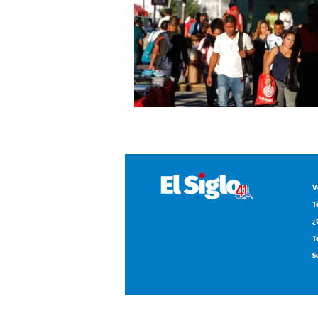
V
T
¿
T
S