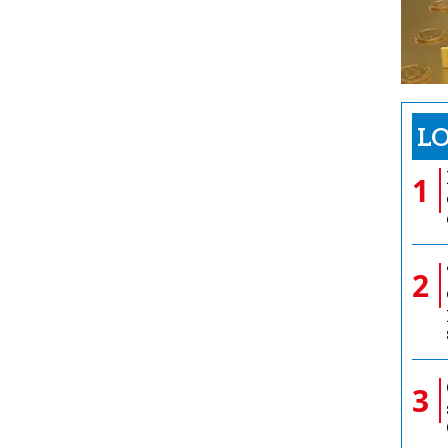
LO
1
2
3