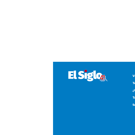
V
T
¿
T
S