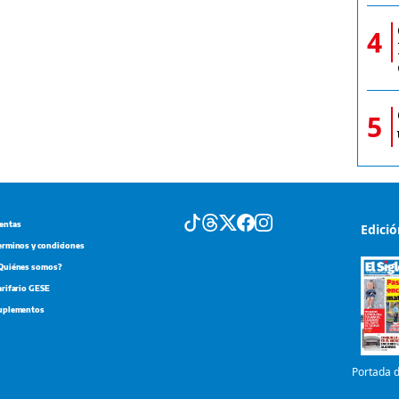
4
5
entas
Edici
erminos y condiciones
Quiénes somos?
arifario GESE
uplementos
Portada d