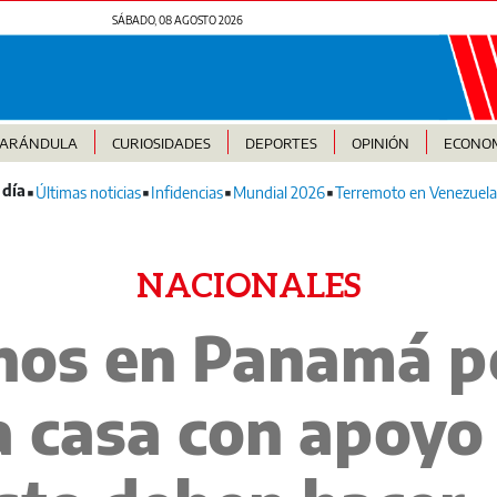
SÁBADO, 08 AGOSTO 2026
FARÁNDULA
CURIOSIDADES
DEPORTES
OPINIÓN
ECONO
Últimas noticias
Infidencias
Mundial 2026
Terremoto en Venezuela
NACIONALES
nos en Panamá p
a casa con apoyo