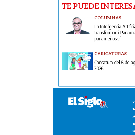
TE PUEDE INTERES
COLUMNAS
La Inteligencia Artifici
transformará Panamá;
panameños sí
CARICATURAS
Caricatura del 8 de a
2026
V
T
¿
T
S