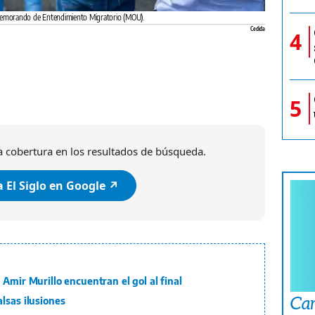
l Memorando de Entendimiento Migratorio (MOU).
Cedida
4
5
 cobertura en los resultados de búsqueda.
 El Siglo en Google ↗️
Amir Murillo encuentran el gol al final
Car
lsas ilusiones