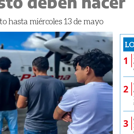
sto deben hacer
erto hasta miércoles 13 de mayo
LO
1
2
3