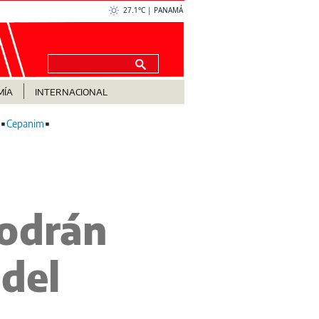
27.1°C | PANAMÁ
MÍA
INTERNACIONAL
Cepanim
odrán
 del