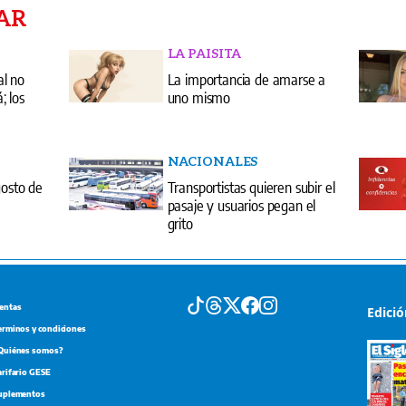
AR
LA PAISITA
al no
La importancia de amarse a
 los
uno mismo
NACIONALES
gosto de
Transportistas quieren subir el
pasaje y usuarios pegan el
grito
entas
Edici
erminos y condiciones
Quiénes somos?
arifario GESE
uplementos