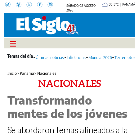
33.3°C | PANAMÁ
SÁBADO, 08 AGOSTO
2026
Últimas noticias
Infidencias
Mundial 2026
Terremoto en
Inicio
>
Panamá
>
Nacionales
NACIONALES
Transformando
mentes de los jóvenes
Se abordaron temas alineados a la