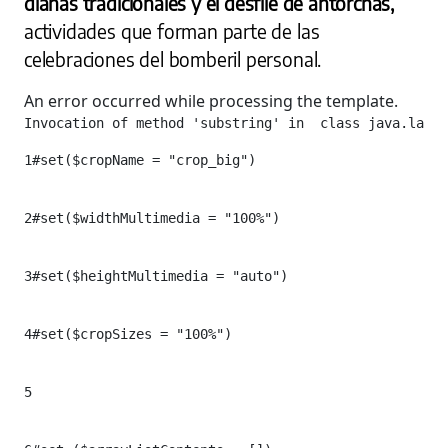
dianas tradicionales y el desfile de antorchas,
actividades que forman parte de las
celebraciones del bomberil personal.
An error occurred while processing the template.
Invocation of method 'substring' in  class java.lang.
1
#set($cropName = "crop_big")

2
#set($widthMultimedia = "100%")

3
#set($heightMultimedia = "auto")

4
#set($cropSizes = "100%") 

5