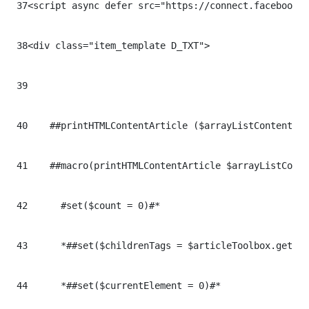
37
<script async defer src="https://connect.facebook.n
38
<div class="item_template D_TXT"> 

39
40
    ##printHTMLContentArticle ($arrayListContents $
41
    ##macro(printHTMLContentArticle $arrayListConte
42
	#set($count = 0)#*

43
	*##set($childrenTags = $articleToolbox.getChildrenTags(null))#*

44
	*##set($currentElement = 0)#*
