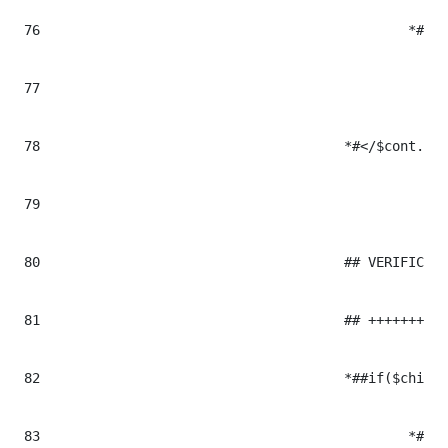
76
						*#</div>#*

77
78
					*#</$cont.tag>#*

79
80
					## VERIFICAR SI ES EL ULTIMO ELEMENTO DE LOS CONTENIDOS TEST??????????????????????????????????

81
					## +++++++++++++++++++++++++++++++++++++++++++++++++++++++++++++++++++++++++++++++++++++++++++++

82
					*##if($childrenTags.get($ind).name.toUpperCase() == $el.name.toUpperCase() && $slide_imgTxt || $childrenTags.size() <= $currentElement)#*

83
						*#</div>#*
