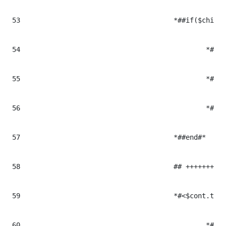
53
					*##if($childrenTags.get($ind).name.toUpperCase() == $el.name.toUpperCase() && $slide_imgTxt == false)#*

54
						*##set($name_s = "bx_slider_it_" + $currentElement)#*

55
						*#<div class="$name_s bxSlider_content">#*

56
						*##set($slide_imgTxt = true)#*

57
					*##end#*

58
					## +++++++++++++++++++++++++++++++++++++++++++++++++++++++++++++++++++++++++++++++++++++++++++++++++

59
					*#<$cont.tag class="contentMedia art-img ${cont.cssclass} p_$currentElement ">#*

60
						*##set($tempImage = $articleToolbox.getImageNode($el.name, $el.Milenium.data, "true"))#*
