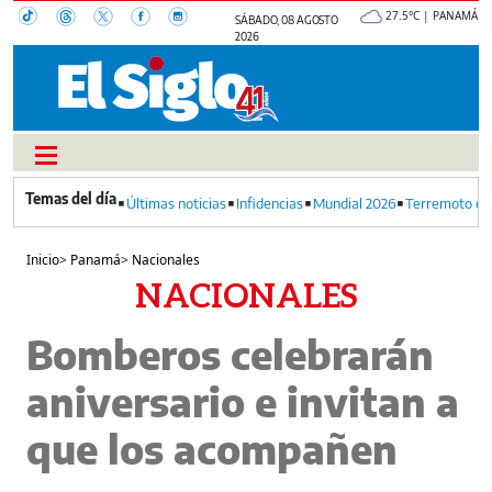
27.5°C | PANAMÁ
SÁBADO, 08 AGOSTO
2026
Últimas noticias
Infidencias
Mundial 2026
Terremoto en
Inicio
>
Panamá
>
Nacionales
NACIONALES
Bomberos celebrarán
aniversario e invitan a
que los acompañen