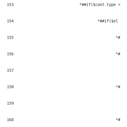
153
				*##if($cont.type == "jwplayer_text")#* ## CONTENIDOS JWPLAYER

154
					*##if($el && $el.trim() != "")#*

155
						*##set($pos = $el.data.indexOf("-"))#*

156
						*##if($pos > -1)#*

157
							*##set($idjw = $el.data)#
158
						*##else#*

159
							*##set($idjw = $el.data  + "-MeM4jbo2")
160
						*##end#*
