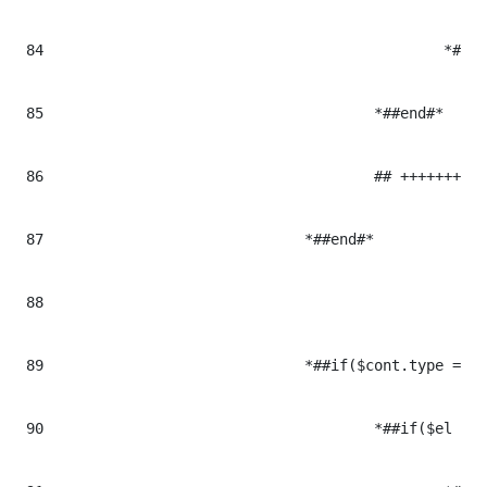
84
						*##set($slide_imgTxt = false)#*

85
					*##end#*

86
					## +++++++++++++++++++++++++++++++++++++++++++++++++++++++++++++++++++++++++++++++++++++++++++++++++

87
				*##end#*

88
89
				*##if($cont.type == "youtube")#* ## CONTENIDOS DE TIPO VIDEO YOUTUBE

90
					*##if($el && $el.trim() != "")#*
