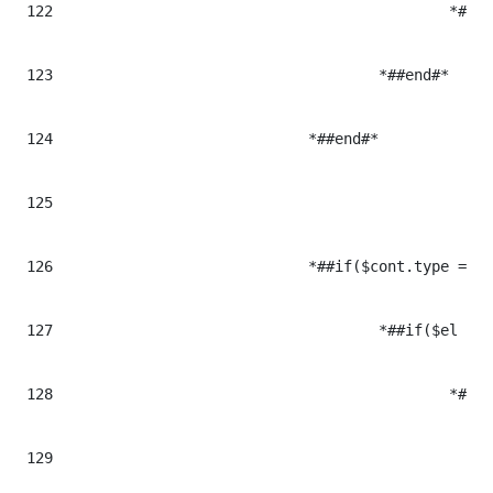
122
						*#$!iterVelocityTools.includeLibrary("https://platform.twitter.com/widgets.js", "ITER.RESOURCE.CUSTOM.TwitterLoaded.resolve()")#*

123
					*##end#*

124
				*##end#*

125
126
				*##if($cont.type == "facebook")#* ## CONTENIDOS DE TIPO FACEBOOK

127
					*##if($el && $el.trim() != "")#*

128
						*#<$cont.tag class="art-facebook ${cont.cssclass}" iterhtmlid="$el.Milenium.data">#*

129
						    *#<div class="facebook-content" itemprop="facebook_post">#*
