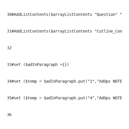
30
#AddListContents($arrayListContents "Question" "pol
31
#AddListContents($arrayListContents "Cutline_Conten
32
33
#set ($adInParagraph ={})

34
#set ($temp = $adInParagraph.put("1","AdOps NOTE bo
35
#set ($temp = $adInParagraph.put("4","AdOps NOTE bo
36