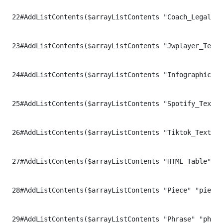
22
#AddListContents($arrayListContents "Coach_Legal_Te
23
#AddListContents($arrayListContents "Jwplayer_Text"
24
#AddListContents($arrayListContents "Infographic" "
25
#AddListContents($arrayListContents "Spotify_Text" 
26
#AddListContents($arrayListContents "Tiktok_Text" "
27
#AddListContents($arrayListContents "HTML_Table" "h
28
#AddListContents($arrayListContents "Piece" "piece"
29
#AddListContents($arrayListContents "Phrase" "phras