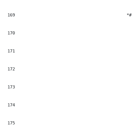
169
						*#<$cont.tag class='paragraph ${cont.cssclass} p_$currentElement' mlnid="$el.Milenium.data">#*

170
							*##set($tempArrayText = $el.data.trim().replaceAll("&","&").split("</p>"
171
							*##foreach($parrafo in $tempArrayText)
172
								*##set($parrafo = $parrafo.replaceAll("<p>", "").replaceAll("</p>
173
								*##if($parrafo != 
174
									*#<p class="p_$contadorParrafos">
175
									*##set($n_parrafo = "$contad