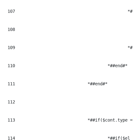
107
						*#<$cont.tag class="multimediaMacroWrapper ${cont.cssclass}" itemprop="video" iterhtmlid="$el.Milenium.data">#*

108
							*#<iframe class="vimeo-player" src="//player.vimeo.com/video/$el.data" width="$widthMultimedia" height="$heightMultimedia" frameborder="0" webkitallowfullscreen mozallowfullscreen allowfullscreen
109
						*#</$cont.tag>#*

110
					*##end#*

111
				*##end#*

112
113
				*##if($cont.type == "twitter")#* ## CONTENIDOS DE TIPO TWITTER

114
					*##if($el && $el.trim() != "")#*
