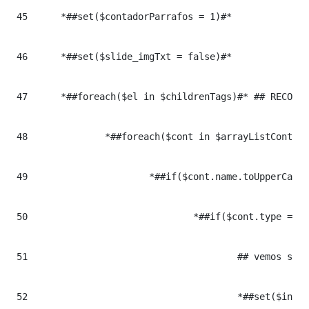
45
	*##set($contadorParrafos = 1)#*

46
	*##set($slide_imgTxt = false)#*

47
	*##foreach($el in $childrenTags)#* ## RECORREMOS LOS CONTENIDOS DEL ARTICULO

48
		*##foreach($cont in $arrayListContents) #* ## BUSCAMOS EL CONTENIDO ($el) EN LOS CONTENIDOS A MOSTRAR ($arrayListContents)

49
			*##if($cont.name.toUpperCase() == $el.name.toUpperCase())#* ## ENCONTRAMOS EL CONTENIDO EN EL LA LISTA DE CONTENIDOS A MOSTRAR

50
				*##if($cont.type == "image")#* ## PINTA UNA IMAGEN Y SI HAY MAS DEL MISMO TIPO SEGUIDAS LAS AGRUPA EN UN BXSLIDER	

51
					## vemos si hay mas image_text detras  +++++++++++++++++++++++++++++++++++++++++++++++++++++++++++++

52
					*##set($ind = $currentElement+1)#*
