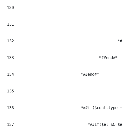
130
							*#<div class="fb-post" data-href="$!el.data.trim()"></div
131
						    *#</div>#*

132
						*#</$cont.tag>#*

133
					*##end#*

134
				*##end#*

135
136
				*##if($cont.type == "multimedia")#* ## CONTENIDOS MULTIMEDIA

137
				   *##if($el && $el.trim() != "")#*
