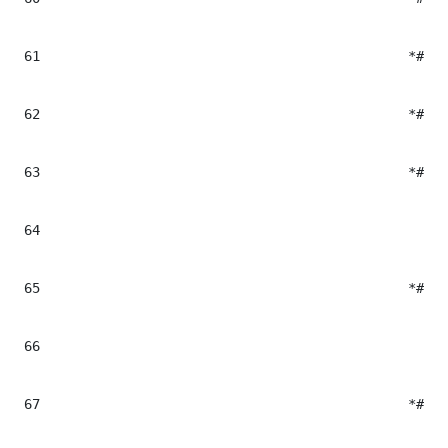
61
						*##set($AltImage = "#getAltImage($tempImage)")#*

62
						*##set($TitleImage = "#getTitleImage($tempImage)")#*

63
						*##if($cont.crop != "")#*

64
							*##set($cropNameImg = $cont.crop)
65
						*##else#*

66
							*##set($cropNameImg = $cropName)
67
						*##end#*
