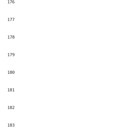
176
									*##set ($item_pub = $adInParagraph.g
177
									*##if($item
178
										*#<div cla
179
										*#$!iterVelocityTools.getAdC
180
										*#<
181
									*##e
182
									*##set($contadorParrafos = $contado
183
								*##en