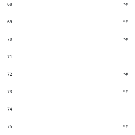
68
						*#$!articleToolbox.getImageTag2("$el.name","$el.Milenium.data","$cropNameImg","","","","false","$!AltImage","$!TitleImage","$!cropSizes")#*                           

69
						*#<div class="cutline-byline">#*

70
						*##if($el.Cutline && $el.Cutline.data != "")#*

71
							*#<span class="cutline-text" mlnid="$el.Cutline.Milenium.data">$!el.Cutline.data</sp
72
						*##end#*

73
						*##if($el.Byline && $el.Byline.data != "")#*

74
							*#<span class="byline-image" mlnid="$el.Byline.Milenium.data">$el.Byline.data</sp
75
						*##end#*
