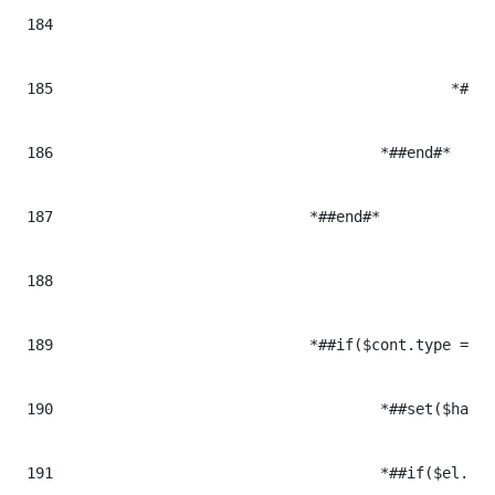
184
							*##end#*
185
						*#</$cont.tag>#*

186
					*##end#*

187
				*##end#*

188
189
				*##if($cont.type == "text_parent")#* ## CONTENIDOS DE TEXTO CON HIJOS

190
					*##set($hasChildren = $articleToolbox.getChildrenTags($el))#*

191
					*##if($el.data && $el.data.trim() != "")#*
