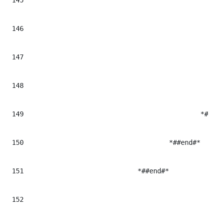
146
									*#Tu navegador no soporta el vÃ
147
								*#</video
148
							*##end#*
149
						*#</$cont.tag>#*

150
					*##end#*          

151
				*##end#*

152