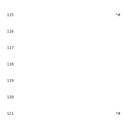
115
						*#<$cont.tag class="art-twitter ${cont.cssclass}" iterhtmlid="$el.Milenium.data">#*

116
							*#<div class="twitter-content" itemprop="tweet"
117
								*#<blockquote class="twitter-t
118
								*#<a href='$!el.data'>
119
								*#</blockquot
120
							*#</div>#
121
						*#</$cont.tag>#*
