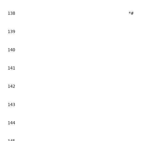
138
						*#<$cont.tag class="multimediaMacroWrapper ${cont.cssclass}" iterhtmlid="$el.Milenium.data">#*

139
							*##if($el.Extension.data && $el.Extension.data == "mp3"
140
								*#<audio controls width="$widthMultimedia" height="$height
141
									*#<source src="$el.Document.data" typ
142
								*#</audio
143
							*##elseif ($el.Extension.data && $el.Extension.data == "mp4
144
								*#<video id="multimediaPlayer$!{reserved-article-id.data}${velocityCount}" poster="$!el.Preview.data" controls width="$!widthMultimedia"
145
									*#<source src="$!el.Document.data" ty