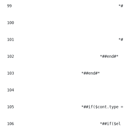
99
						*#<$cont.tag class="multimediaMacroWrapper ${cont.cssclass}" iterhtmlid="$el.Milenium.data">#*

100
							*#<iframe src="https://open.spotify.com/embed/episode/$el.data?utm_source=generator" width="100%" height="352" frameborder="0" allowfullscreen="" allow="autoplay; clipboard-write; encrypted-media; fullscreen; picture-in-picture" loading="laz
101
						*#</$cont.tag>#*

102
					*##end#*

103
				*##end#*

104
105
				*##if($cont.type == "vimeo")#* ## CONTENIDOS DE TIPO VIDEO VIMEO

106
					*##if($el && $el.trim() != "")#*
