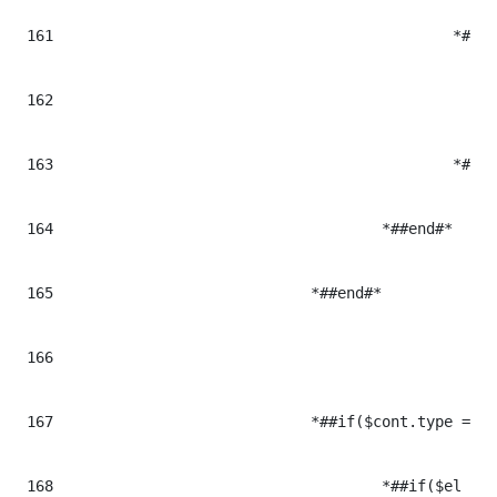
161
						*#<$cont.tag class="multimediaMacroWrapper ${cont.cssclass}" itemprop="video" iterhtmlid="$el.Milenium.data">#*

162
							*#<script src="https://cdn.jwplayer.com/players/${idjw}.js"></scrip
163
						*#</$cont.tag>#*

164
					*##end#*          

165
				*##end#*

166
167
				*##if($cont.type == "paragraph")#* ## CONTENIDOS DE TIPO TEXTO CON PARRAFOS

168
					*##if($el && $el.trim() != "")#*
