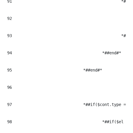
91
						*#<$cont.tag class="multimediaMacroWrapper ${cont.cssclass}" itemprop="video" iterhtmlid="$el.Milenium.data">#*

92
							*#<iframe title="YouTube video player" allow="autoplay" allowfullscreen="" frameborder="0" height="$heightMultimedia"  width="$widthMultimedia" src="//www.youtube.com/embed/$el.data?autoplay=1&mute=1&wmode=transparent&controls=2&showinfo=0&theme=lig
93
						*#</$cont.tag>#*

94
					*##end#*

95
				*##end#*

96
97
				*##if($cont.type == "spotify")#* ## CONTENIDOS DE TIPO SPOTIFY

98
					*##if($el && $el.trim() != "")#*
