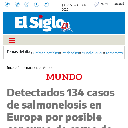
26.3°C | PANAMÁ
JUEVES, 06 AGOSTO
2026
Últimas noticias
Infidencias
Mundial 2026
Terremoto en
Inicio
>
Internacional
>
Mundo
MUNDO
Detectados 134 casos
de salmonelosis en
Europa por posible