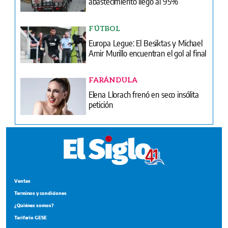
abastecimiento llegó al 95%
FÚTBOL
Europa Legue: El Besiktas y Michael
Amir Murillo encuentran el gol al final
FARÁNDULA
Elena Llorach frenó en seco insólita
petición
Ventas
Terminos y condiciones
¿Quiénes somos?
Tarifario GESE