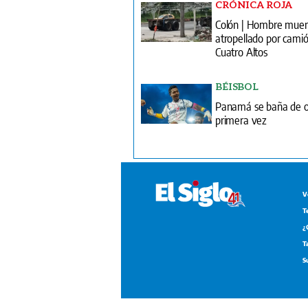
CRÓNICA ROJA
Colón | Hombre mue
atropellado por camió
Cuatro Altos
BÉISBOL
Panamá se baña de o
primera vez
V
T
¿
T
S