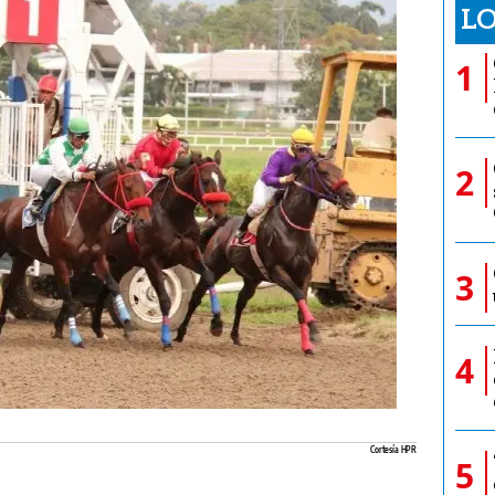
LO
1
2
3
4
Cortesía HPR
5