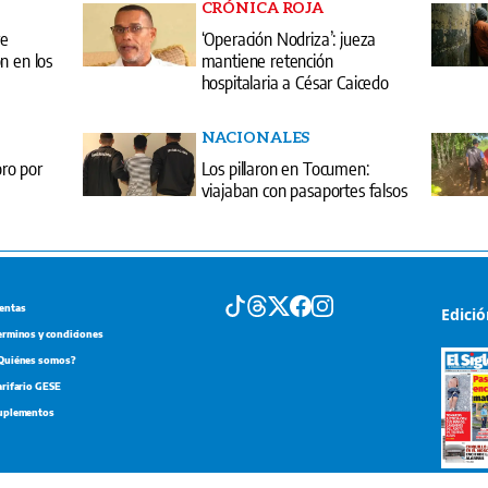
CRÓNICA ROJA
re
‘Operación Nodriza’: jueza
n en los
mantiene retención
hospitalaria a César Caicedo
NACIONALES
ro por
Los pillaron en Tocumen:
viajaban con pasaportes falsos
entas
Edici
erminos y condiciones
Quiénes somos?
arifario GESE
uplementos