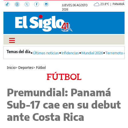
23.8°C | PANAMÁ
JUEVES, 06 AGOSTO
2026
Últimas noticias
Infidencias
Mundial 2026
Terremoto en
Inicio
>
Deportes
>
Fútbol
FÚTBOL
Premundial: Panamá
Sub-17 cae en su debut
ante Costa Rica