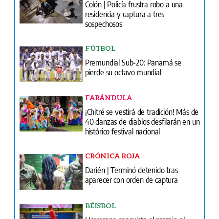
Colón | Policía frustra robo a una
residencia y captura a tres
sospechosos
FÚTBOL
Premundial Sub-20: Panamá se
pierde su octavo mundial
FARÁNDULA
¡Chitré se vestirá de tradición! Más de
40 danzas de diablos desfilarán en un
histórico festival nacional
CRÓNICA ROJA
Darién | Terminó detenido tras
aparecer con orden de captura
BÉISBOL