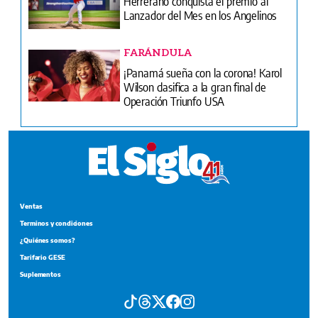
Herrerano conquista el premio al
Lanzador del Mes en los Angelinos
FARÁNDULA
¡Panamá sueña con la corona! Karol
Wilson clasifica a la gran final de
Operación Triunfo USA
Ventas
Terminos y condiciones
¿Quiénes somos?
Tarifario GESE
Suplementos