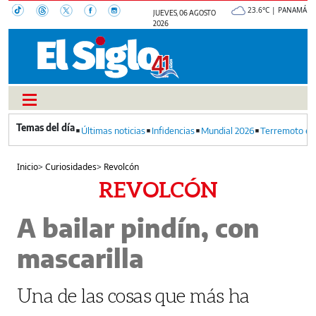
23.6°C | PANAMÁ
JUEVES, 06 AGOSTO
2026
Últimas noticias
Infidencias
Mundial 2026
Terremoto en
Inicio
>
Curiosidades
>
Revolcón
REVOLCÓN
A bailar pindín, con
mascarilla
Una de las cosas que más ha