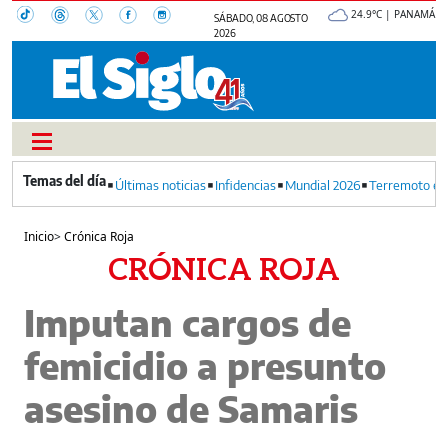
24.9°C | PANAMÁ
SÁBADO, 08 AGOSTO
2026
Últimas noticias
Infidencias
Mundial 2026
Terremoto en
Inicio
>
Crónica Roja
CRÓNICA ROJA
Imputan cargos de
femicidio a presunto
asesino de Samaris