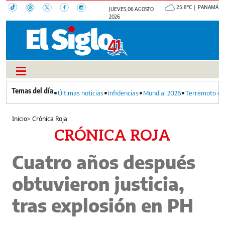
25.8°C | PANAMÁ
JUEVES, 06 AGOSTO
2026
Últimas noticias
Infidencias
Mundial 2026
Terremoto en
Inicio
>
Crónica Roja
CRÓNICA ROJA
Cuatro años después
obtuvieron justicia,
tras explosión en PH