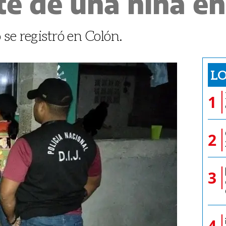
e de una niña en
e registró en Colón.
LO
1
2
3
4