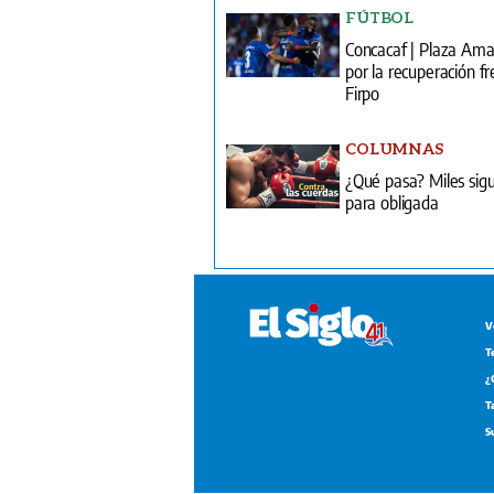
FÚTBOL
Concacaf | Plaza Am
por la recuperación fr
Firpo
COLUMNAS
¿Qué pasa? Miles sig
para obligada
V
T
¿
T
S