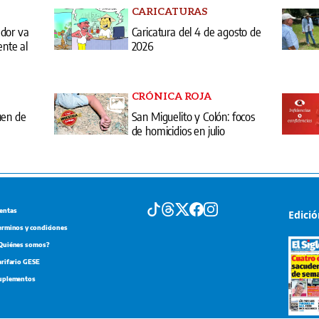
CARICATURAS
ador va
Caricatura del 4 de agosto de
ente al
2026
CRÓNICA ROJA
uen de
San Miguelito y Colón: focos
de homicidios en julio
entas
Edici
erminos y condiciones
Quiénes somos?
arifario GESE
uplementos