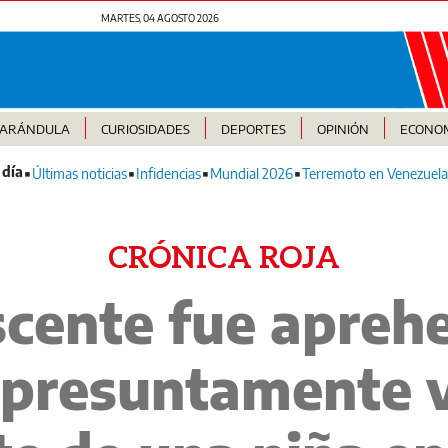
MARTES, 04 AGOSTO 2026
FARÁNDULA
CURIOSIDADES
DEPORTES
OPINIÓN
ECONO
Últimas noticias
Infidencias
Mundial 2026
Terremoto en Venezuela
CRÓNICA ROJA
scente fue apreh
 presuntamente 