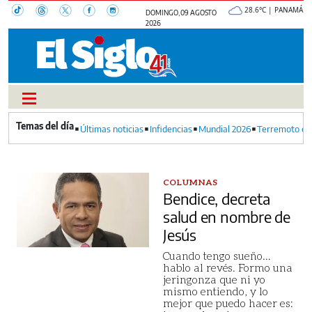
28.6°C | PANAMÁ
DOMINGO, 09 AGOSTO
2026
Últimas noticias
Infidencias
Mundial 2026
Terremoto en
COLUMNAS
Bendice, decreta
salud en nombre de
Jesús
Cuando tengo sueño…
hablo al revés. Formo una
jeringonza que ni yo
mismo entiendo, y lo
mejor que puedo hacer es: