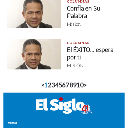
COLUMNAS
Confía en Su
Palabra
Misión
COLUMNAS
El ÉXITO… espera
por ti
MISIÓN
<
1
2
3
4
5
6
7
8
9
10
>
Ventas