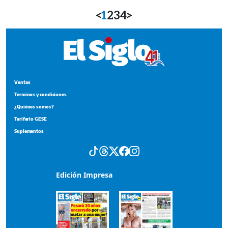
<
1
2
3
4
>
Ventas
Terminos y condiciones
¿Quiénes somos?
Tarifario GESE
Suplementos
Edición Impresa