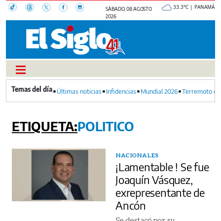
33.3°C | PANAMÁ
SÁBADO, 08 AGOSTO
2026
Últimas noticias
Infidencias
Mundial 2026
Terremoto en
POLITICO
NACIONALES
¡Lamentable ! Se fue
Joaquín Vásquez,
exrepresentante de
Ancón
Se destacó por su