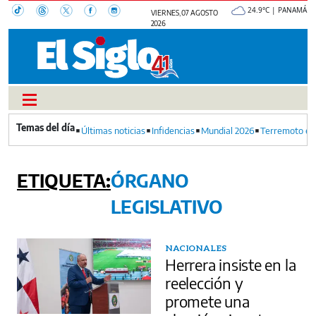
24.9°C | PANAMÁ
VIERNES, 07 AGOSTO
2026
Últimas noticias
Infidencias
Mundial 2026
Terremoto en
ÓRGANO
LEGISLATIVO
NACIONALES
Herrera insiste en la
reelección y
promete una