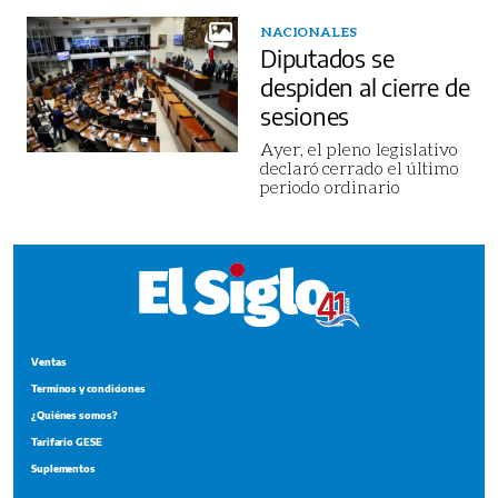
NACIONALES
Diputados se
despiden al cierre de
sesiones
Ayer, el pleno legislativo
declaró cerrado el último
periodo ordinario
Ventas
Terminos y condiciones
¿Quiénes somos?
Tarifario GESE
Suplementos