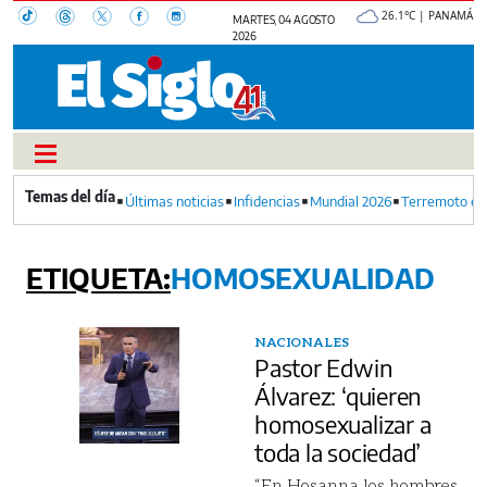
26.1°C | PANAMÁ
MARTES, 04 AGOSTO
2026
Últimas noticias
Infidencias
Mundial 2026
Terremoto en
HOMOSEXUALIDAD
NACIONALES
Pastor Edwin
Álvarez: ‘quieren
homosexualizar a
toda la sociedad’
“En Hosanna los hombres