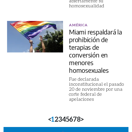
abiertamente su
homosexualidad
AMÉRICA
Miami respaldará la
prohibición de
terapias de
conversión en
menores
homosexuales
Fue declarada
inconstitucional el pasado
20 de noviembre por una
corte federal de
apelaciones
<
1
2
3
4
5
6
7
8
>