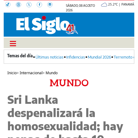
25.2°C | PANAMÁ
SÁBADO, 08 AGOSTO
2026
Últimas noticias
Infidencias
Mundial 2026
Terremoto en
Inicio
>
Internacional
>
Mundo
MUNDO
Sri Lanka
despenalizará la
homosexualidad; hay