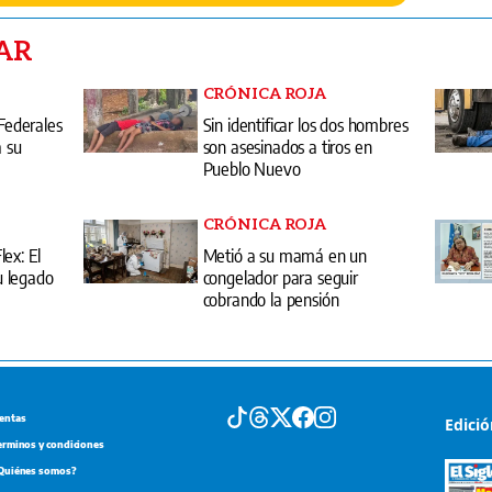
AR
CRÓNICA ROJA
 Federales
Sin identificar los dos hombres
a su
son asesinados a tiros en
Pueblo Nuevo
CRÓNICA ROJA
ex: El
Metió a su mamá en un
 legado
congelador para seguir
cobrando la pensión
entas
Edici
erminos y condiciones
Quiénes somos?