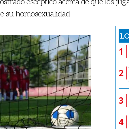
strado escéptico acerca de que los ju
te su homosexualidad
LO
1
2
3
4