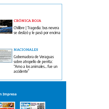
CRÓNICA ROJA
Chilibre | Tragedia: bus nevera
se deslizó y le pasó por encima
NACIONALES
Gobernadora de Veraguas
sobre atropello de perrita:
“Amo a los animales... fue un
accidente”
ón Impresa