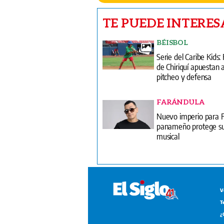
TE PUEDE INTERES
BÉISBOL
Serie del Caribe Kids:
de Chiriquí apuestan 
pitcheo y defensa
FARÁNDULA
Nuevo imperio para Fl
panameño protege su
musical
V
T
¿