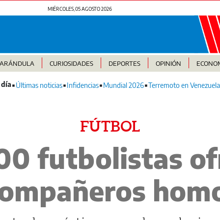
MIÉRCOLES, 05 AGOSTO 2026
FARÁNDULA
CURIOSIDADES
DEPORTES
OPINIÓN
ECONO
Últimas noticias
Infidencias
Mundial 2026
Terremoto en Venezuela
FÚTBOL
00 futbolistas o
compañeros hom