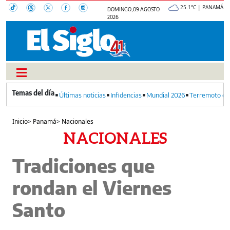
25.1°C | PANAMÁ
DOMINGO, 09 AGOSTO
2026
Últimas noticias
Infidencias
Mundial 2026
Terremoto en
Inicio
>
Panamá
>
Nacionales
NACIONALES
Tradiciones que
rondan el Viernes
Santo