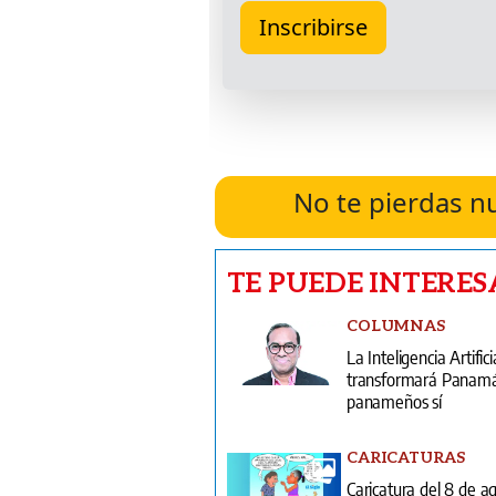
No te pierdas n
TE PUEDE INTERES
COLUMNAS
La Inteligencia Artifici
transformará Panamá;
panameños sí
CARICATURAS
Caricatura del 8 de a