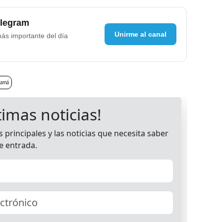
elegram
Unirme al canal
más importante del día
namá