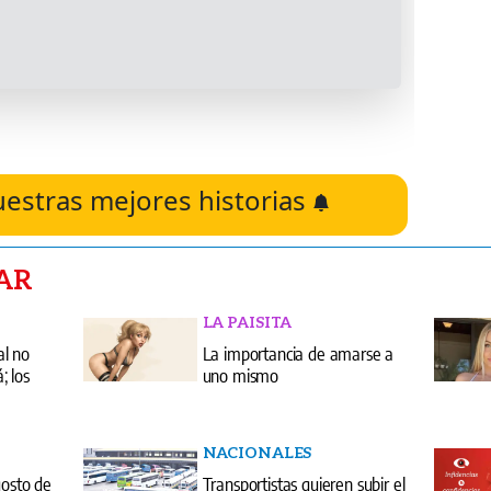
uestras mejores historias
AR
LA PAISITA
al no
La importancia de amarse a
 los
uno mismo
NACIONALES
gosto de
Transportistas quieren subir el