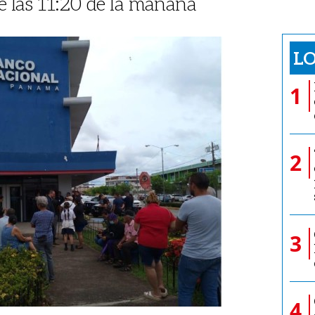
e las 11:20 de la mañana
LO
1
2
3
4