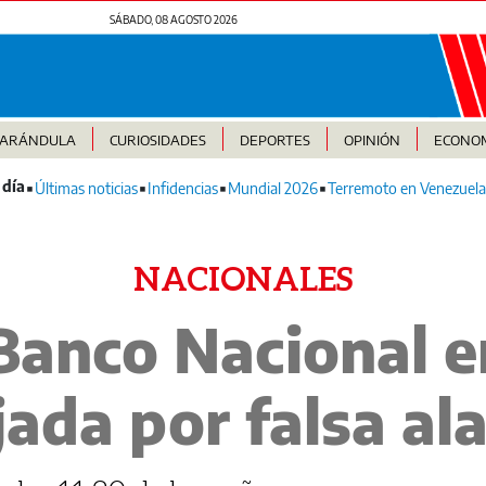
SÁBADO, 08 AGOSTO 2026
FARÁNDULA
CURIOSIDADES
DEPORTES
OPINIÓN
ECONO
Últimas noticias
Infidencias
Mundial 2026
Terremoto en Venezuela
NACIONALES
Banco Nacional en
jada por falsa al