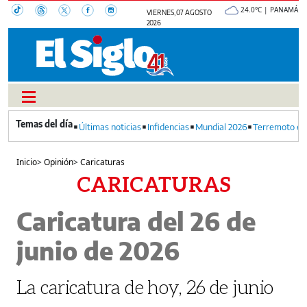
24.0°C | PANAMÁ
VIERNES, 07 AGOSTO
2026
Últimas noticias
Infidencias
Mundial 2026
Terremoto en
Inicio
>
Opinión
>
Caricaturas
CARICATURAS
Caricatura del 26 de
junio de 2026
La caricatura de hoy, 26 de junio