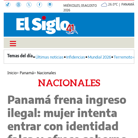
26.0°C | PANAMÁ
MIÉRCOLES, 05 AGOSTO
2026
Últimas noticias
Infidencias
Mundial 2026
Terremoto en
Inicio
>
Panamá
>
Nacionales
NACIONALES
Panamá frena ingreso
ilegal: mujer intenta
entrar con identidad