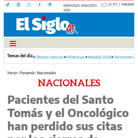
25.9°C | PANAMÁ
MIÉRCOLES, 05 AGOSTO
2026
Últimas noticias
Infidencias
Mundial 2026
Terremoto en
Inicio
>
Panamá
>
Nacionales
NACIONALES
Pacientes del Santo
Tomás y el Oncológico
han perdido sus citas