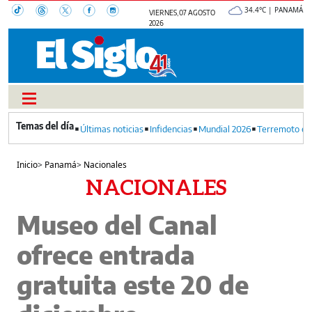
34.4°C | PANAMÁ
VIERNES, 07 AGOSTO
2026
Últimas noticias
Infidencias
Mundial 2026
Terremoto en
Inicio
>
Panamá
>
Nacionales
NACIONALES
Museo del Canal
ofrece entrada
gratuita este 20 de