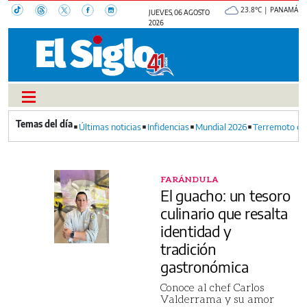
23.8°C | PANAMÁ
JUEVES, 06 AGOSTO
2026
Últimas noticias
Infidencias
Mundial 2026
Terremoto en
FARÁNDULA
El guacho: un tesoro
culinario que resalta
identidad y
tradición
gastronómica
Conoce al chef Carlos
Valderrama y su amor