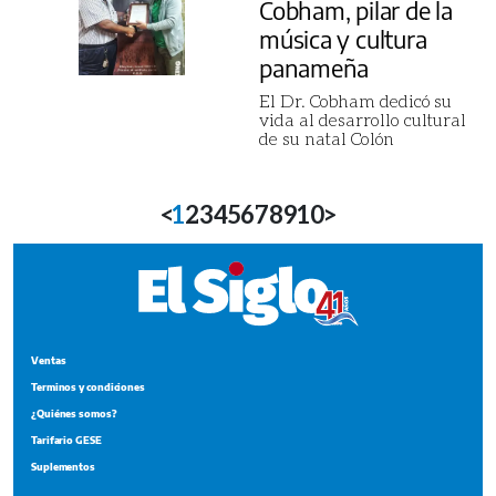
Cobham, pilar de la
música y cultura
panameña
El Dr. Cobham dedicó su
vida al desarrollo cultural
de su natal Colón
<
1
2
3
4
5
6
7
8
9
10
>
Ventas
Terminos y condiciones
¿Quiénes somos?
Tarifario GESE
Suplementos