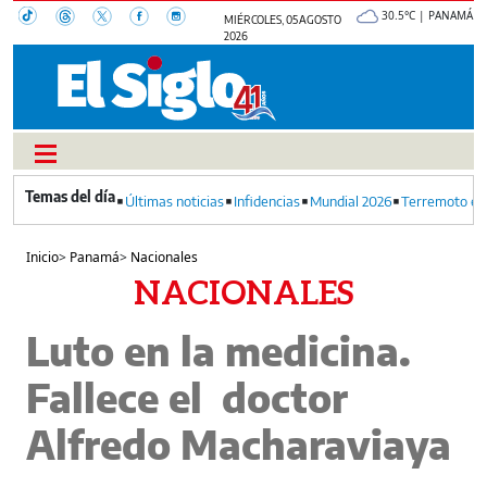
30.5°C | PANAMÁ
MIÉRCOLES, 05 AGOSTO
2026
Últimas noticias
Infidencias
Mundial 2026
Terremoto en
Inicio
>
Panamá
>
Nacionales
NACIONALES
Luto en la medicina.
Fallece el doctor
Alfredo Macharaviaya