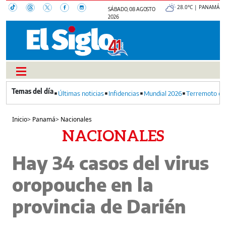
28.0°C | PANAMÁ
SÁBADO, 08 AGOSTO
2026
Últimas noticias
Infidencias
Mundial 2026
Terremoto en
Inicio
>
Panamá
>
Nacionales
NACIONALES
Hay 34 casos del virus
oropouche en la
provincia de Darién