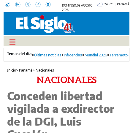
24.8°C | PANAMÁ
DOMINGO, 09 AGOSTO
2026
Últimas noticias
Infidencias
Mundial 2026
Terremoto en
Inicio
>
Panamá
>
Nacionales
NACIONALES
Conceden libertad
vigilada a exdirector
de la DGI, Luis