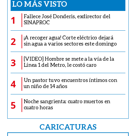
LO MÁS VISTO
Fallece José Donderis, exdirector del
1
SINAPROC
¡A recoger agua! Corte eléctrico dejará
2
sin agua a varios sectores este domingo
[VIDEO] Hombre se mete a la vía de la
3
Línea 1 del Metro, le costó caro
Un pastor tuvo encuentros íntimos con
4
un niño de 14 años
Noche sangrienta: cuatro muertos en
5
cuatro horas
CARICATURAS