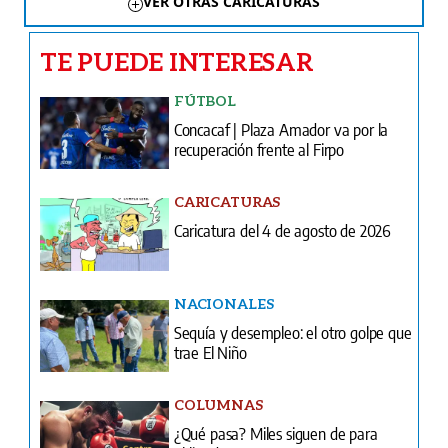
VER OTRAS CARICATURAS
TE PUEDE INTERESAR
FÚTBOL
Concacaf | Plaza Amador va por la
recuperación frente al Firpo
CARICATURAS
Caricatura del 4 de agosto de 2026
NACIONALES
Sequía y desempleo: el otro golpe que
trae El Niño
COLUMNAS
¿Qué pasa? Miles siguen de para