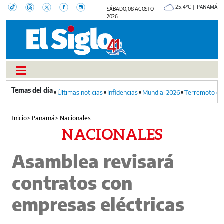
25.4°C | PANAMÁ
SÁBADO, 08 AGOSTO
2026
Últimas noticias
Infidencias
Mundial 2026
Terremoto en
Inicio
>
Panamá
>
Nacionales
NACIONALES
Asamblea revisará
contratos con
empresas eléctricas