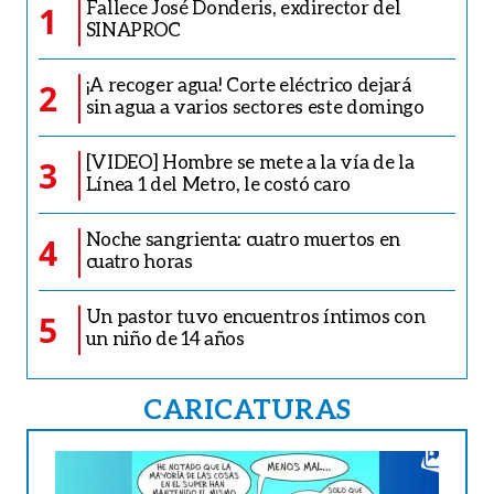
Fallece José Donderis, exdirector del
1
SINAPROC
¡A recoger agua! Corte eléctrico dejará
2
sin agua a varios sectores este domingo
[VIDEO] Hombre se mete a la vía de la
3
Línea 1 del Metro, le costó caro
Noche sangrienta: cuatro muertos en
4
cuatro horas
Un pastor tuvo encuentros íntimos con
5
un niño de 14 años
CARICATURAS