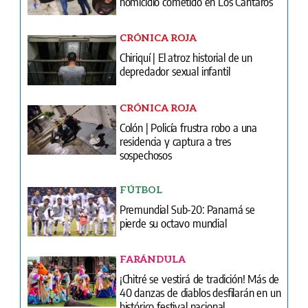
homicidio cometido en Los Cántaros
CRÓNICA ROJA
Chiriquí | El atroz historial de un
depredador sexual infantil
CRÓNICA ROJA
Colón | Policía frustra robo a una
residencia y captura a tres
sospechosos
FÚTBOL
Premundial Sub-20: Panamá se
pierde su octavo mundial
FARÁNDULA
¡Chitré se vestirá de tradición! Más de
40 danzas de diablos desfilarán en un
histórico festival nacional