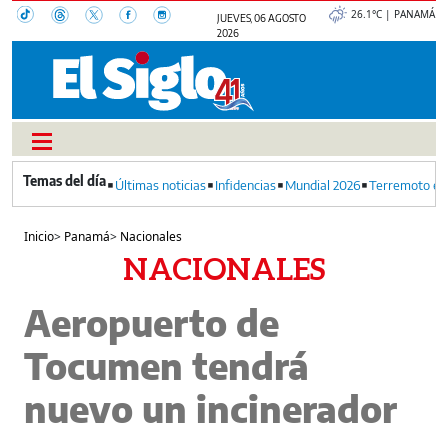
26.1°C | PANAMÁ
JUEVES, 06 AGOSTO
2026
Últimas noticias
Infidencias
Mundial 2026
Terremoto en
Inicio
>
Panamá
>
Nacionales
NACIONALES
Aeropuerto de
Tocumen tendrá
nuevo un incinerador