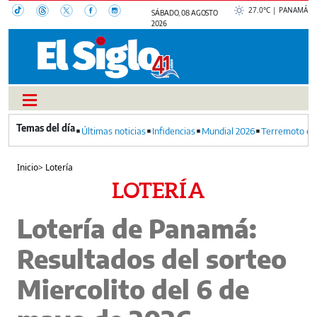
27.0°C | PANAMÁ
SÁBADO, 08 AGOSTO
2026
Últimas noticias
Infidencias
Mundial 2026
Terremoto en
Inicio
>
Lotería
LOTERÍA
Lotería de Panamá:
Resultados del sorteo
Miercolito del 6 de