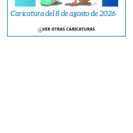
Caricatura del 8 de agosto de 2026
VER OTRAS CARICATURAS
TE PUEDE INTERESAR
COLUMNAS
La Inteligencia Artificial no
transformará Panamá; los
panameños sí
LA PAISITA
La importancia de amarse a uno
mismo
LA ROSA
Amores que nacen en tiempos