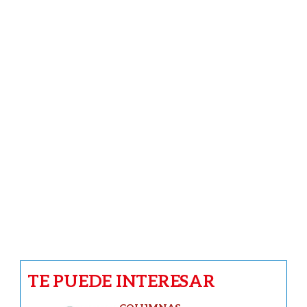
modernos
CARICATURAS
Caricatura del 8 de agosto de 2026
NACIONALES
Transportistas quieren subir el pasaje
y usuarios pegan el grito
INFIDENCIAS Y CONFIDENCIAS
Infidencias y confidencias del 8 de
agosto de 2026