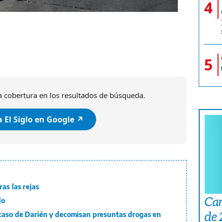
4
5
 cobertura en los resultados de búsqueda.
 El Siglo en Google ↗️
as las rejas
Car
do
de
caso de Darién y decomisan presuntas drogas en