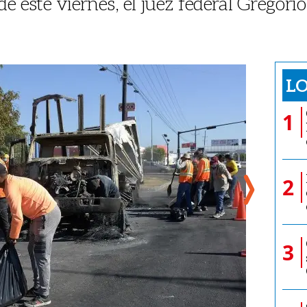
e este viernes, el juez federal Gregorio
LO
1
2
3