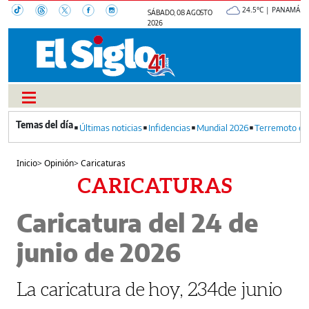
24.5°C | PANAMÁ
SÁBADO, 08 AGOSTO
2026
Últimas noticias
Infidencias
Mundial 2026
Terremoto en
Inicio
>
Opinión
>
Caricaturas
CARICATURAS
Caricatura del 24 de
junio de 2026
La caricatura de hoy, 234de junio