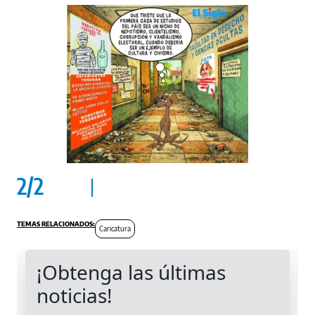
2
/
2
Caricatura