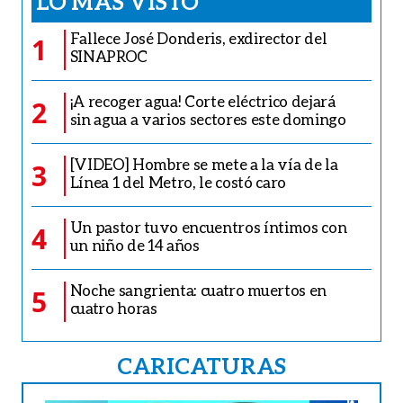
LO MÁS VISTO
Fallece José Donderis, exdirector del
1
SINAPROC
¡A recoger agua! Corte eléctrico dejará
2
sin agua a varios sectores este domingo
[VIDEO] Hombre se mete a la vía de la
3
Línea 1 del Metro, le costó caro
Un pastor tuvo encuentros íntimos con
4
un niño de 14 años
Noche sangrienta: cuatro muertos en
5
cuatro horas
CARICATURAS