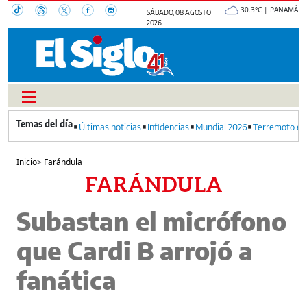
30.3°C | PANAMÁ
SÁBADO, 08 AGOSTO
2026
Últimas noticias
Infidencias
Mundial 2026
Terremoto en
Inicio
>
Farándula
FARÁNDULA
Subastan el micrófono
que Cardi B arrojó a
fanática