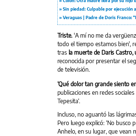
Colón: Otra madre llora por su hijo
Sin piedad: Culpable por ejecución a
Veraguas | Padre de Doris Franco: “M
Triste.
'A mí no me da vergüenz
todo el tiempo estamos bien', r
tras
la muerte de Daris Castro
reconocida por presentar el se
de televisión.
‘Qué dolor tan grande siento e
publicaciones en redes sociales
Tepesita‘.
Incluso, no aguantó las lágrim
Pero luego explicó: ‘No busco pr
Anhelo, en su lugar, que vean m