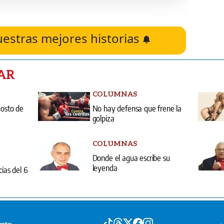
uestras mejores historias
AR
COLUMNAS
gosto de
No hay defensa que frene la
golpiza
COLUMNAS
Donde el agua escribe su
leyenda
cias del 6
entas