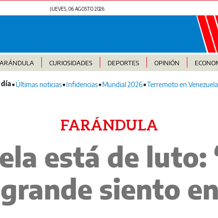
JUEVES, 06 AGOSTO 2026
FARÁNDULA
CURIOSIDADES
DEPORTES
OPINIÓN
ECONO
Últimas noticias
Infidencias
Mundial 2026
Terremoto en Venezuela
FARÁNDULA
la está de luto: 
 grande siento e