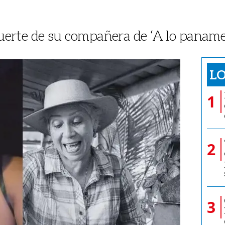
muerte de su compañera de ‘A lo paname
LO
1
2
3