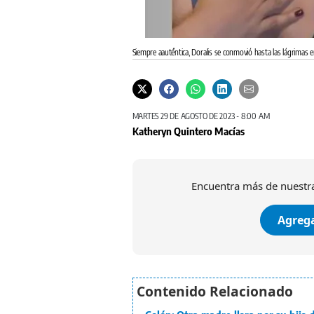
Siempre aaut´éntica, Doralis se conmovió hasta las lágrimas 
MARTES 29 DE AGOSTO DE 2023 - 8:00 AM
Katheryn Quintero Macías
Encuentra más de nuestra
Agrega