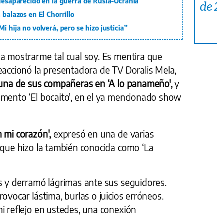
 desaparecido en la guerra de Rusia-Ucrania
de
 balazos en El Chorrillo
i hija no volverá, pero se hizo justicia”
a mostrarme tal cual soy. Es mentira que
eaccionó la presentadora de TV Doralis Mela,
, una de sus compañeras en ‘A lo panameño',
y
gmento ‘El bocaito', en el ya mencionado show
n mi corazón',
expresó en una de varias
 que hizo la también conocida como ‘La
as y derramó lágrimas ante sus seguidores.
ovocar lástima, burlas o juicios erróneos.
i reflejo en ustedes, una conexión