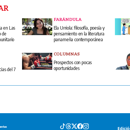
AR
FARÁNDULA
a en Las
Ela Urriola: filosofía, poesía y
o de
pensamiento en la literatura
unitario
panameña contemporánea
COLUMNAS
Prospectos con pocas
oportunidades
cias del 7
entas
Edici
erminos y condiciones
Quiénes somos?
arifario GESE
uplementos