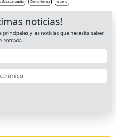
a típica panameña
Dionis Herrera
estreno