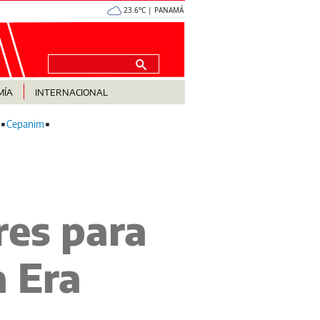
23.6°C | PANAMÁ
MÍA
INTERNACIONAL
Cepanim
res para
a Era