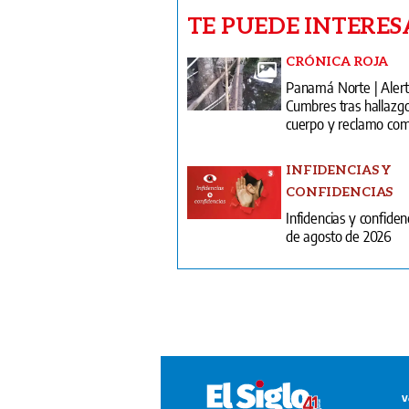
TE PUEDE INTERES
CRÓNICA ROJA
Panamá Norte | Alert
Cumbres tras hallazg
cuerpo y reclamo com
INFIDENCIAS Y
CONFIDENCIAS
Infidencias y confiden
de agosto de 2026
V
T
¿
T
S