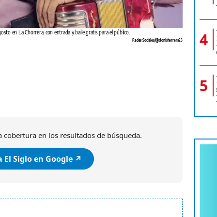
osto en La Chorrera, con entrada y baile gratis para el público.
4
Redes Sociales/@dionisherrera23
5
 cobertura en los resultados de búsqueda.
 El Siglo en Google ↗️