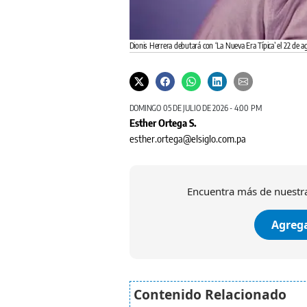
Dionis Herrera debutará con ‘La Nueva Era Típica’ el 22 de ag
DOMINGO 05 DE JULIO DE 2026 - 4:00 PM
Esther Ortega S.
esther.ortega@elsiglo.com.pa
Encuentra más de nuestra
Agrega