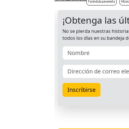
Farándula panameña
Músic