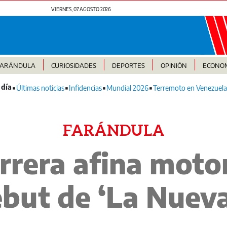
VIERNES, 07 AGOSTO 2026
FARÁNDULA
CURIOSIDADES
DEPORTES
OPINIÓN
ECONO
Últimas noticias
Infidencias
Mundial 2026
Terremoto en Venezuela
FARÁNDULA
rrera afina moto
ebut de ‘La Nuev