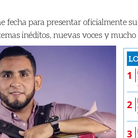
ne fecha para presentar oficialmente s
temas inéditos, nuevas voces y mucho s
LO
1
2
3