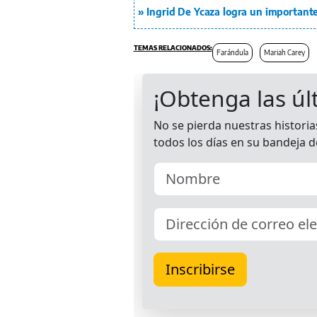
Ingrid De Ycaza logra un important
Farándula
Mariah Carey