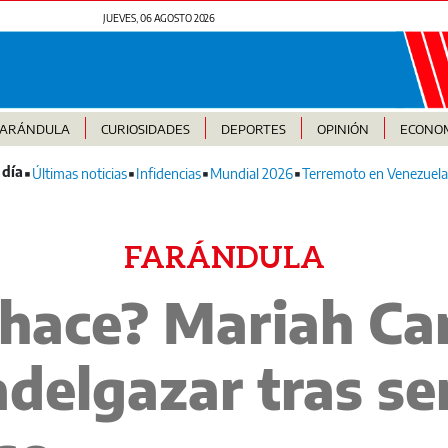
JUEVES, 06 AGOSTO 2026
FARÁNDULA
CURIOSIDADES
DEPORTES
OPINIÓN
ECONO
Últimas noticias
Infidencias
Mundial 2026
Terremoto en Venezuela
FARÁNDULA
 hace? Mariah Ca
adelgazar tras ser