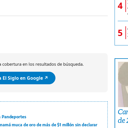
4
5
 cobertura en los resultados de búsqueda.
 El Siglo en Google ↗️
Car
 a Pandeportes
de
Panamá muca de oro de más de $1 millón sin declarar