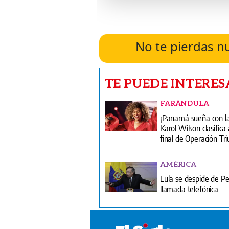
No te pierdas n
TE PUEDE INTERES
FARÁNDULA
¡Panamá sueña con la
Karol Wilson clasifica 
final de Operación Tr
AMÉRICA
Lula se despide de Pe
llamada telefónica