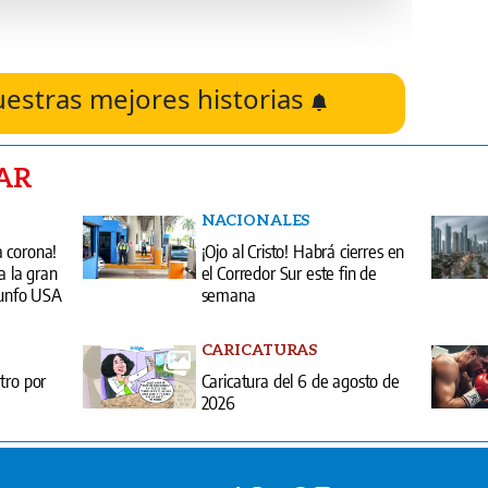
uestras mejores historias
AR
NACIONALES
 corona!
¡Ojo al Cristo! Habrá cierres en
a la gran
el Corredor Sur este fin de
iunfo USA
semana
CARICATURAS
tro por
Caricatura del 6 de agosto de
2026