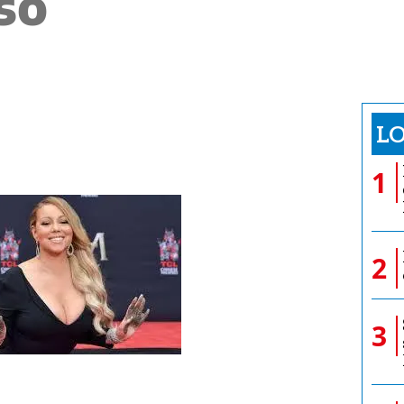
so
LO
1
2
3