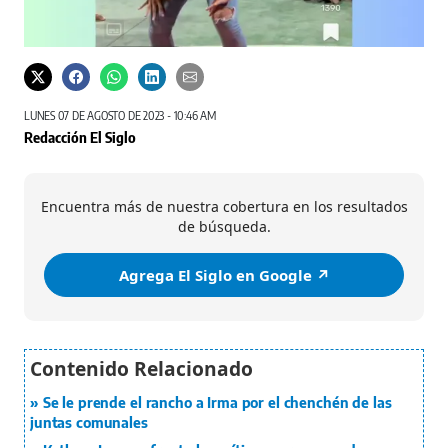
Más i
Captura de video
LUNES 07 DE AGOSTO DE 2023 - 10:46 AM
Redacción El Siglo
Encuentra más de nuestra cobertura en los resultados
de búsqueda.
Agrega El Siglo en Google ↗️
Se le prende el rancho a Irma por el chenchén de las
juntas comunales