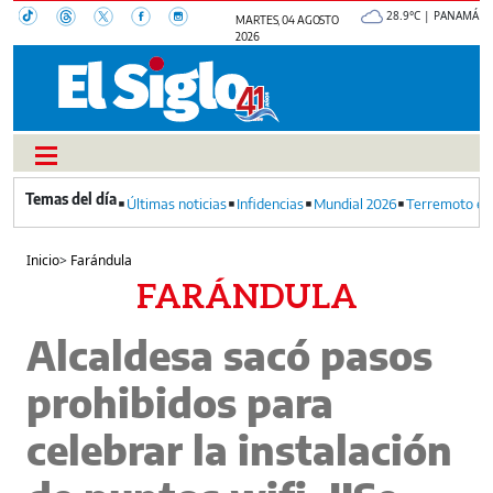
28.9°C | PANAMÁ
MARTES, 04 AGOSTO
2026
Últimas noticias
Infidencias
Mundial 2026
Terremoto en
Inicio
>
Farándula
FARÁNDULA
Alcaldesa sacó pasos
prohibidos para
celebrar la instalación