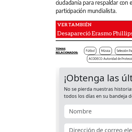
ciudadanía para respaldar con 
participación mundialista.
Desapareció Erasmo Phillip
Fútbol
Música
Selección P
ACODECO: Autoridad de Protecció