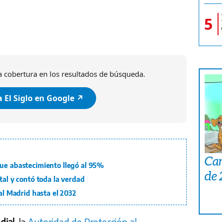
5
 cobertura en los resultados de búsqueda.
 El Siglo en Google ↗️
Car
que abastecimiento llegó al 95%
de
tal y contó toda la verdad
eal Madrid hasta el 2032
ial
, la
Autoridad de Protección al