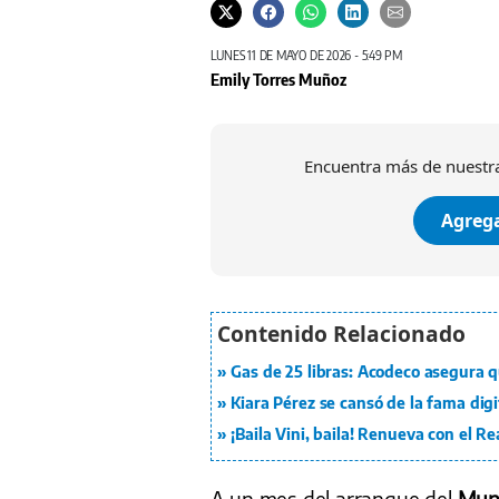
LUNES 11 DE MAYO DE 2026 - 5:49 PM
Emily Torres Muñoz
Encuentra más de nuestra
Agrega
Gas de 25 libras: Acodeco asegura 
Kiara Pérez se cansó de la fama digi
¡Baila Vini, baila! Renueva con el R
A un mes del arranque del
Mund