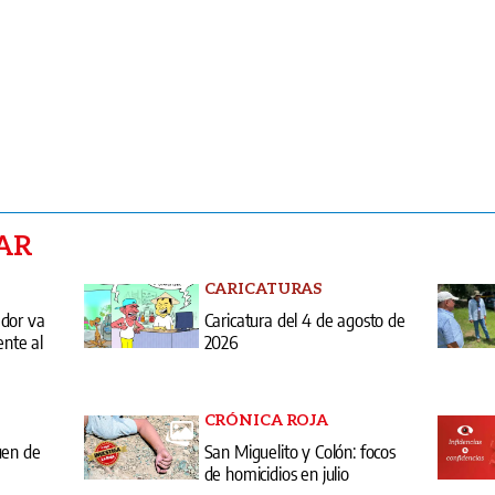
AR
CARICATURAS
ador va
Caricatura del 4 de agosto de
ente al
2026
CRÓNICA ROJA
uen de
San Miguelito y Colón: focos
de homicidios en julio