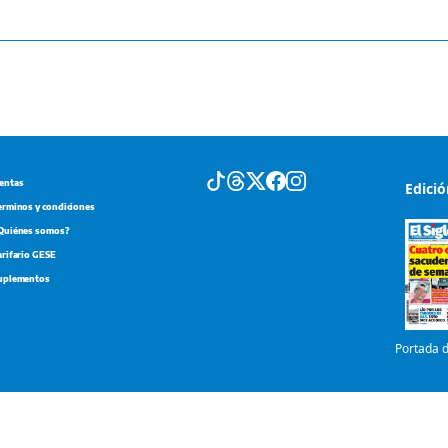
entas
Edici
erminos y condiciones
Quiénes somos?
arifario GESE
uplementos
Portada d