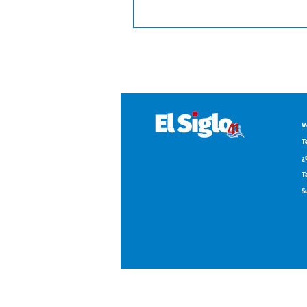
V
T
¿
T
S