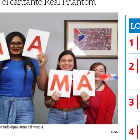
r el cantante Real Phantom
LO
1
2
3
n todo el país antes del Mundial.
4
Cedida