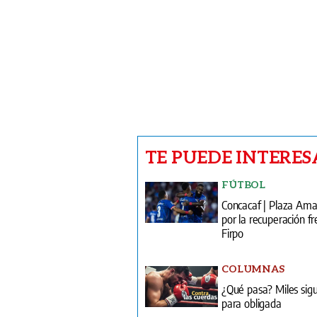
TE PUEDE INTERES
FÚTBOL
Concacaf | Plaza Am
por la recuperación fr
Firpo
COLUMNAS
¿Qué pasa? Miles sig
para obligada