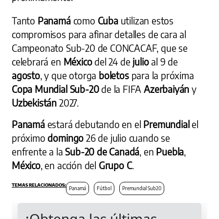
Tanto
Panamá
como
Cuba
utilizan estos
compromisos para afinar detalles de cara al
Campeonato Sub-20 de CONCACAF, que se
celebrará en
México
del 24 de
julio
al 9 de
agosto
, y que otorga
boletos
para la próxima
Copa Mundial Sub-20
de la FIFA
Azerbaiyán
y
Uzbekistán
2027.
Panamá
estará debutando en el
Premundial
el
próximo
domingo
26 de julio cuando se
enfrente a la
Sub-20 de Canadá
, en
Puebla
,
México
, en acción del
Grupo C
.
Panamá
Fútbol
Premundial Sub20