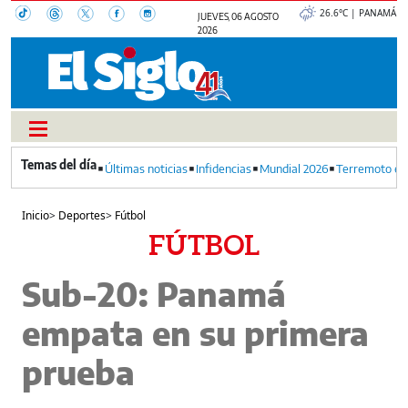
26.6°C | PANAMÁ
JUEVES, 06 AGOSTO
2026
Últimas noticias
Infidencias
Mundial 2026
Terremoto en
Inicio
>
Deportes
>
Fútbol
FÚTBOL
Sub-20: Panamá
empata en su primera
prueba