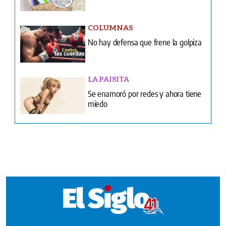
LA PAISITA
Se enamoró por redes y ahora tiene
miedo
Ventas
Terminos y condiciones
¿Quiénes somos?
Tarifario GESE
Suplementos
Edición Impresa