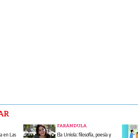
AR
FARÁNDULA
a en Las
Ela Urriola: filosofía, poesía y
o de
pensamiento en la literatura
unitario
panameña contemporánea
COLUMNAS