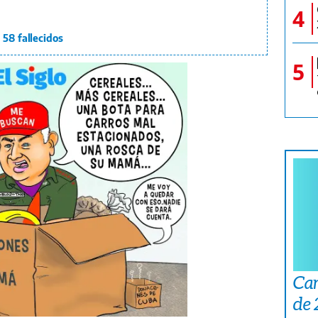
4
 58 fallecidos
5
Car
de