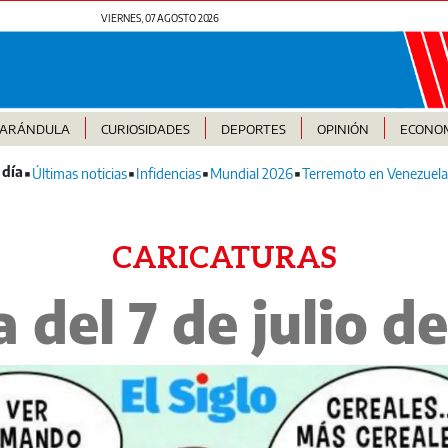
VIERNES, 07 AGOSTO 2026
FARÁNDULA
CURIOSIDADES
DEPORTES
OPINIÓN
ECONO
Últimas noticias
Infidencias
Mundial 2026
Terremoto en Venezuela
CARICATURAS
 del 7 de julio d