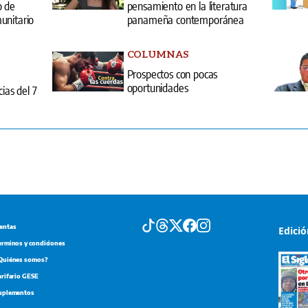
Prospectos con pocas
oportunidades
cias del 7
entas
Edici
erminos y condiciones
Quiénes somos?
arifario GESE
uplementos
Portada d