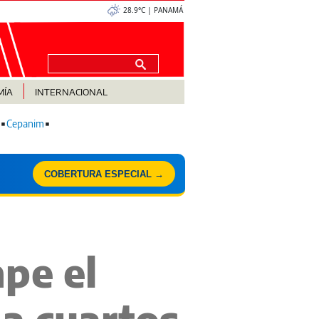
28.9°C | PANAMÁ
MÍA
INTERNACIONAL
Cepanim
COBERTURA ESPECIAL →
pe el
a cuartos