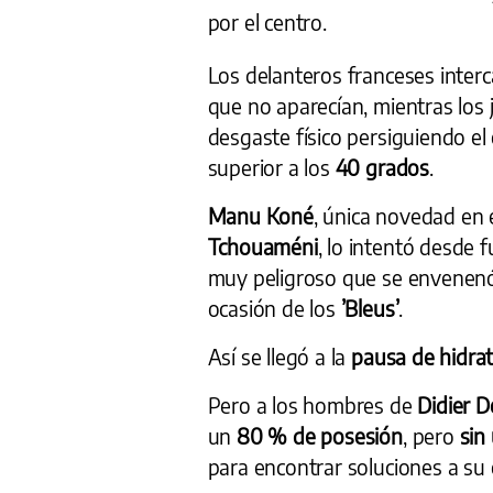
por el centro.
Los delanteros franceses inter
que no aparecían, mientras lo
desgaste físico persiguiendo el
superior a los
40 grados
.
Manu Koné
, única novedad en 
Tchouaméni
, lo intentó desde f
muy peligroso que se envenenó 
ocasión de los
’Bleus’
.
Así se llegó a la
pausa de hidra
Pero a los hombres de
Didier 
un
80 % de posesión
, pero
sin
para encontrar soluciones a su 