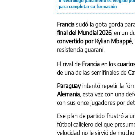
Neurólogo panameño es elegido por p
para completar su formación
Francia
sudó la gota gorda para
final del Mundial 2026
, en un d
convertido por Kylian Mbappé
,
resistencia guaraní.
El rival de
Francia
en los
cuartos
de una de las semifinales de
Ca
Paraguay
intentó repetir la fó
Alemania
, esta vez con una de
con sus once jugadores por det
Ese plan de partido frustró a 
fútbol callejero del que presu
velocidad no le sirvió de mucho,