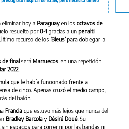
restigioso hospital de Israel, pero necesita dinero
 eliminar hoy a
Paraguay
en los
octavos de
uelo resuelto por
0-1
gracias a un
penalti
 último recurso de los
’Bleus’
para doblegar la
 de final
será
Marruecos
, en una repetición
tar 2022
.
rmula que le había funcionado frente a
fensa de cinco. Apenas cruzó el medio campo,
rás del balón.
una
Francia
que estuvo más lejos que nunca del
men
Bradley Barcola
y
Désiré Doué
. Su
 sin espacios para correr ni por las bandas ni