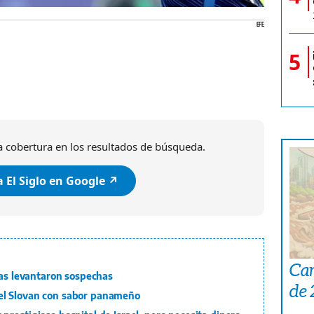
EFE
5
 cobertura en los resultados de búsqueda.
 El Siglo en Google ↗️
Car
tas levantaron sospechas
de
el Slovan con sabor panameño