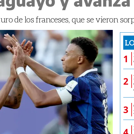
turo de los franceses, que se vieron sor
LO
1
2
3
4