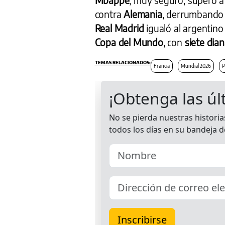
contra
Alemania
, derrumbando 
Real Madrid
igualó al argentin
Copa del Mundo
, con
siete dia
Francia
Mundial 2026
P