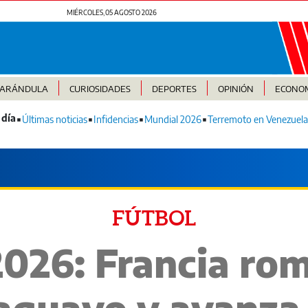
MIÉRCOLES, 05 AGOSTO 2026
FARÁNDULA
CURIOSIDADES
DEPORTES
OPINIÓN
ECONO
Últimas noticias
Infidencias
Mundial 2026
Terremoto en Venezuela
FÚTBOL
026: Francia rom
aguayo y avanza 