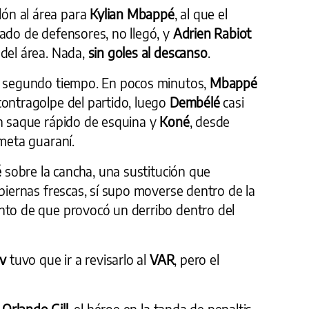
lón al área para
Kylian Mbappé
, al que el
eado de defensores, no llegó, y
Adrien Rabiot
 del área. Nada,
sin goles al descanso
.
l segundo tiempo. En pocos minutos,
Mbappé
contragolpe del partido, luego
Dembélé
casi
n saque rápido de esquina y
Koné
, desde
ameta guaraní.
é
sobre la cancha, una sustitución que
 piernas frescas, sí supo moverse dentro de la
nto de que provocó un derribo dentro del
ev
tuvo que ir a revisarlo al
VAR
, pero el
a
Orlando Gill
, el héroe en la tanda de penaltis