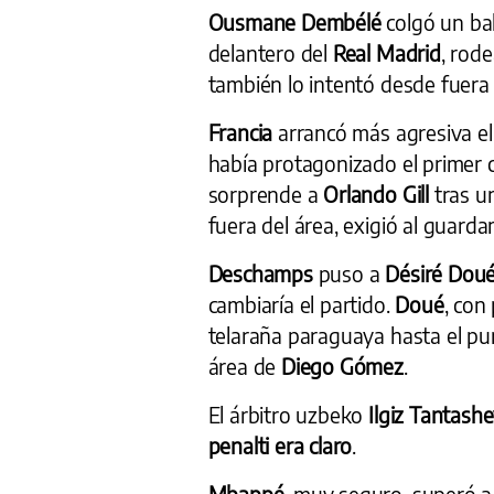
Ousmane Dembélé
colgó un ba
delantero del
Real Madrid
, rod
también lo intentó desde fuera
Francia
arrancó más agresiva e
había protagonizado el primer 
sorprende a
Orlando Gill
tras u
fuera del área, exigió al guard
Deschamps
puso a
Désiré Dou
cambiaría el partido.
Doué
, con
telaraña paraguaya hasta el pu
área de
Diego Gómez
.
El árbitro uzbeko
Ilgiz Tantash
penalti era claro
.
Mbappé
, muy seguro, superó 